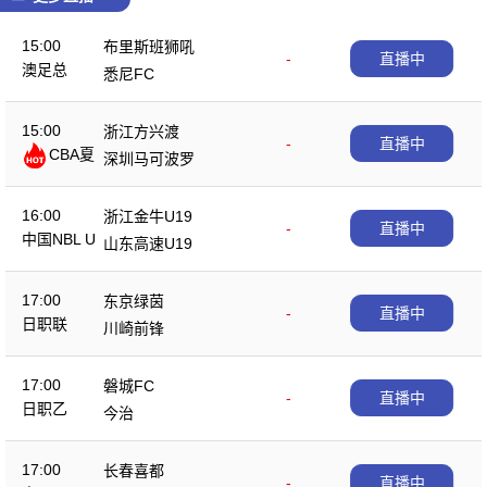
15:00
布里斯班狮吼
-
直播中
澳足总
悉尼FC
15:00
浙江方兴渡
-
直播中
CBA夏
深圳马可波罗
季赛
16:00
浙江金牛U19
-
直播中
中国NBL U
山东高速U19
19
17:00
东京绿茵
-
直播中
日职联
川崎前锋
17:00
磐城FC
-
直播中
日职乙
今治
17:00
长春喜都
-
直播中