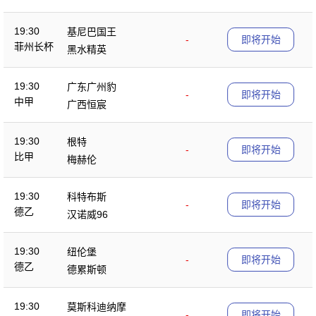
19:30
基尼巴国王
-
即将开始
菲州长杯
黑水精英
19:30
广东广州豹
-
即将开始
中甲
广西恒宸
19:30
根特
-
即将开始
比甲
梅赫伦
19:30
科特布斯
-
即将开始
德乙
汉诺威96
19:30
纽伦堡
-
即将开始
德乙
德累斯顿
19:30
莫斯科迪纳摩
-
即将开始