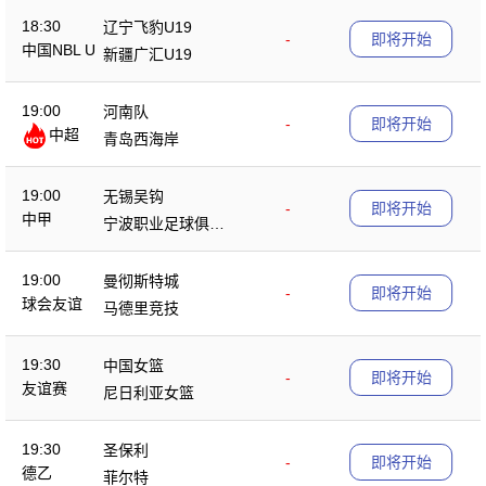
18:30
辽宁飞豹U19
-
即将开始
中国NBL U
新疆广汇U19
19
19:00
河南队
-
即将开始
中超
青岛西海岸
19:00
无锡吴钩
-
即将开始
中甲
宁波职业足球俱乐
部
19:00
曼彻斯特城
-
即将开始
球会友谊
马德里竞技
19:30
中国女篮
-
即将开始
友谊赛
尼日利亚女篮
19:30
圣保利
-
即将开始
德乙
菲尔特