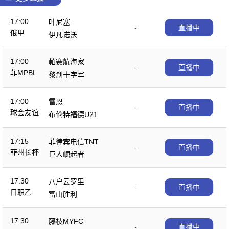
17:00
叶尼塞
-
直播中
俄甲
伊凡诺沃
17:00
帕赛航海家
-
直播中
菲MPBL
黎刹十字军
17:00
雷恩
-
直播中
球会友谊
布伦特福德U21
17:15
菲律宾电信TNT
-
直播中
菲州长杯
巨人崛起者
17:30
八户云罗里
-
直播中
日职乙
富山胜利
17:30
藤枝MYFC
-
直播中