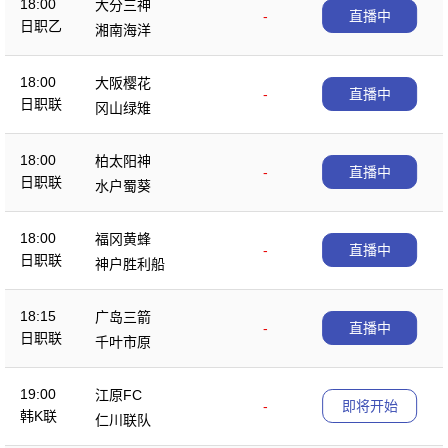
18:00
大分三神
-
直播中
日职乙
湘南海洋
18:00
大阪樱花
-
直播中
日职联
冈山绿雉
18:00
柏太阳神
-
直播中
日职联
水户蜀葵
18:00
福冈黄蜂
-
直播中
日职联
神户胜利船
18:15
广岛三箭
-
直播中
日职联
千叶市原
19:00
江原FC
-
即将开始
韩K联
仁川联队