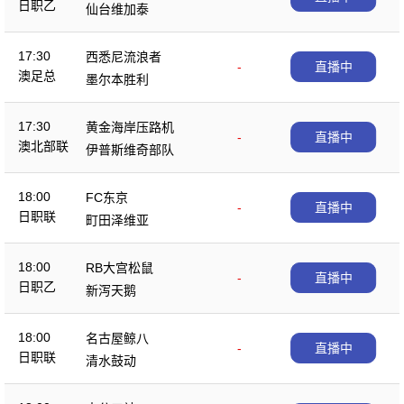
日职乙
仙台维加泰
17:30
西悉尼流浪者
-
直播中
澳足总
墨尔本胜利
17:30
黄金海岸压路机
-
直播中
澳北部联
伊普斯维奇部队
18:00
FC东京
-
直播中
日职联
町田泽维亚
18:00
RB大宫松鼠
-
直播中
日职乙
新泻天鹅
18:00
名古屋鲸八
-
直播中
日职联
清水鼓动