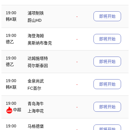
19:00
浦项制铁
-
即将开始
韩K联
蔚山HD
19:00
海登海姆
-
即将开始
德乙
奥斯纳布鲁克
19:00
达姆施塔特
-
即将开始
德乙
荷尔斯泰因
19:00
金泉尚武
-
即将开始
韩K联
FC首尔
19:00
青岛海牛
-
即将开始
中超
上海申花
19:00
马格德堡
-
即将开始