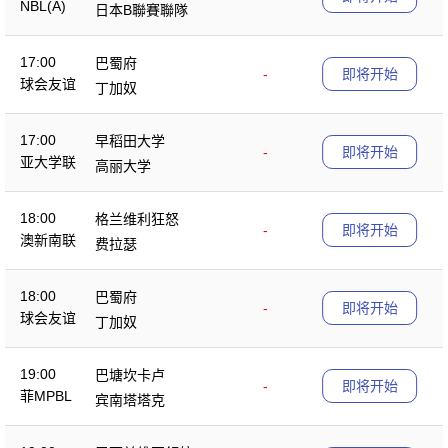
NBL(A)
日本B聯賽聯隊
17:00
巴蜀府
-
即将开始
球会友谊
丁加奴
17:00
早稻田大学
-
即将开始
亚大学联
高丽大学
18:00
格兰维利狂怒
-
即将开始
澳新南联
费拉瑟
18:00
巴蜀府
-
即将开始
球会友谊
丁加奴
19:00
巴塘坎卡卢
-
即将开始
菲MPBL
宾南塔塔克