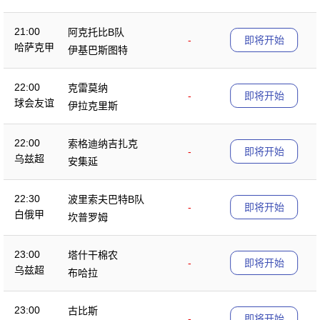
21:00
阿克托比B队
-
即将开始
哈萨克甲
伊基巴斯图特
22:00
克雷莫纳
-
即将开始
球会友谊
伊拉克里斯
22:00
索格迪纳吉扎克
-
即将开始
乌兹超
安集延
22:30
波里索夫巴特B队
-
即将开始
白俄甲
坎普罗姆
23:00
塔什干棉农
-
即将开始
乌兹超
布哈拉
23:00
古比斯
-
即将开始