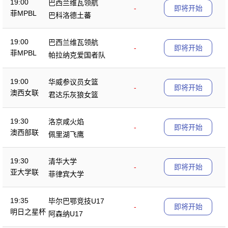
19:00
巴西兰维瓦领航
-
即将开始
菲MPBL
巴科洛德土蕃
19:00
巴西兰维瓦领航
-
即将开始
菲MPBL
帕拉纳克爱国者队
19:00
华威参议员女篮
-
即将开始
澳西女联
君达乐灰狼女篮
19:30
洛京咸火焰
-
即将开始
澳西部联
佩里湖飞鹰
19:30
清华大学
-
即将开始
亚大学联
菲律宾大学
19:35
毕尔巴鄂竞技U17
-
即将开始
明日之星杯
阿森纳U17