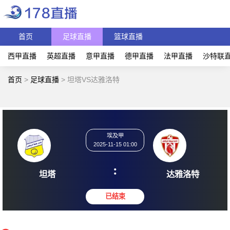
首页
足球直播
篮球直播
西甲直播
英超直播
意甲直播
德甲直播
法甲直播
沙特联
首页
>
足球直播
>
坦塔VS达雅洛特
埃及甲
2025-11-15 01:00
:
坦塔
达雅