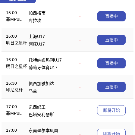
15:00
帕西格市
-
直播中
菲MPBL
库拉坎
16:00
上海U17
-
直播中
明日之星杯
河床U17
16:00
托特纳姆热刺U17
-
直播中
明日之星杯
葡萄牙体育U17
16:30
佩西加雅加达
-
直播中
印尼总杯
马兰
17:00
凯西织工
-
即将开始
菲MPBL
巴塔安利瑟斯
17:00
东南墨尔本凤凰
-
即将开始