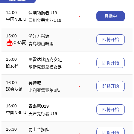
14:00
深圳領航者U19
-
直播中
中国NBL U
四川金荣实业U19
19
15:00
浙江方兴渡
-
即将开始
CBA夏
青岛崂山啤酒
季赛
15:00
贝雷达比历克女足
-
即将开始
欧女杯
明斯克戴拿模女足
16:00
英特城
-
即将开始
球会友谊
比利亚雷亚尔B队
16:00
青岛鹰U19
-
即将开始
中国NBL U
天津先行者U19
19
16:30
昆士兰狮队
-
即将开始