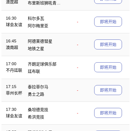
澳昆超
布里斯班狮吼青年
队
16:30
科尔多瓦
-
即将开始
球会友谊
阿尔梅里亚
16:45
阿德莱德彗星
-
即将开始
澳南超
地铁之星
17:00
齐朗足球俱乐部
-
即将开始
不丹廷联
廷布联
17:15
泰拉菲尔马
-
即将开始
菲州长杯
勇士之路
17:30
桑坦德竞技
-
即将开始
球会友谊
希洪竞技