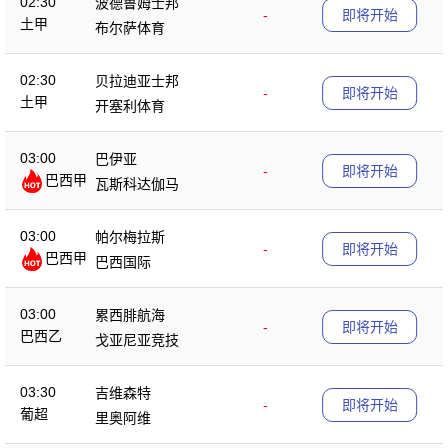
02:30
波德鲁姆士邦
-
即将开始
土甲
布尔萨体育
02:30
贝拉迪亚士邦
-
即将开始
土甲
开塞利体育
03:00
巴伊亚
-
即将开始
巴西甲
瓦斯科达伽马
03:00
帕尔梅拉斯
-
即将开始
巴西甲
巴西国际
03:00
累西腓航海
-
即将开始
巴西乙
戈亚尼亚竞技
03:30
吉维森特
-
即将开始
葡超
里奥阿维