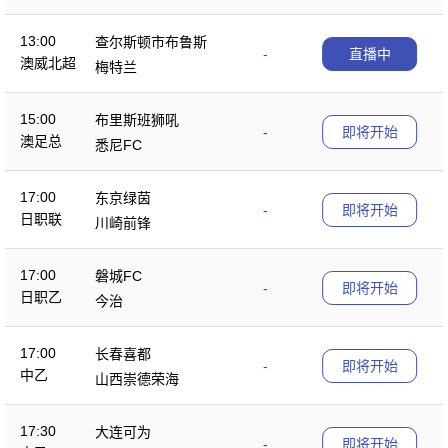
13:00
查尔斯顿市布鲁斯
-
直播中
澳威北超
梅特兰
15:00
布里斯班狮吼
-
即将开始
澳足总
悉尼FC
17:00
东京绿茵
-
即将开始
日职联
川崎前锋
17:00
磐城FC
-
即将开始
日职乙
今治
17:00
长春喜都
-
即将开始
中乙
山西崇德荣海
17:30
大连可为
-
即将开始