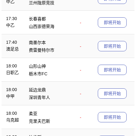
中乙
兰州陇原竞技
17:30
长春喜都
-
即将开始
中乙
山西崇德荣海
17:40
南墨尔本
-
即将开始
澳足总
费雷曼特尔市
18:00
山形山神
-
即将开始
日职乙
枥木市FC
18:00
延边龙鼎
-
即将开始
中甲
深圳青年人
18:00
柔亚
-
即将开始
乌克超
克里夫巴斯