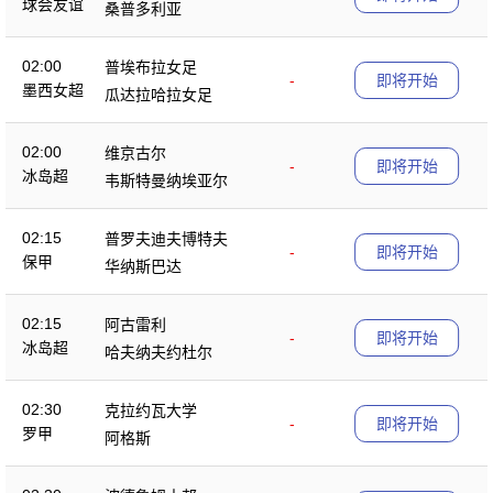
球会友谊
桑普多利亚
02:00
普埃布拉女足
-
即将开始
墨西女超
瓜达拉哈拉女足
02:00
维京古尔
-
即将开始
冰岛超
韦斯特曼纳埃亚尔
02:15
普罗夫迪夫博特夫
-
即将开始
保甲
华纳斯巴达
02:15
阿古雷利
-
即将开始
冰岛超
哈夫纳夫约杜尔
02:30
克拉约瓦大学
-
即将开始
罗甲
阿格斯