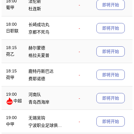
18:00
法伦斯
-
即将开始
葡甲
杜连斯
18:00
长崎成功丸
-
即将开始
日职联
京都不死鸟
18:15
赫尔蒙德
-
即将开始
荷乙
格拉夫夏普
18:15
鹿特丹斯巴达
-
即将开始
荷甲
费耶诺德
19:00
河南队
-
即将开始
中超
青岛西海岸
19:00
无锡吴钩
-
即将开始
中甲
宁波职业足球俱乐
部