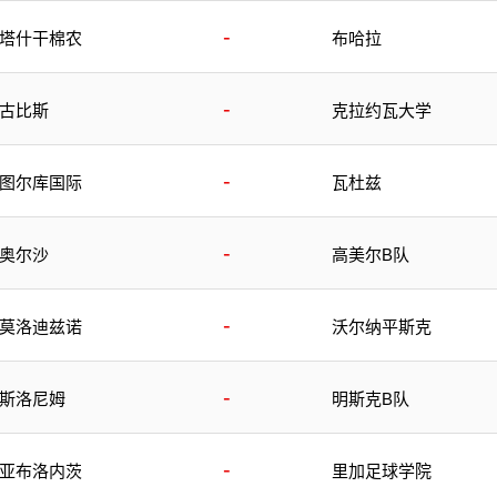
-
塔什干棉农
布哈拉
-
古比斯
克拉约瓦大学
-
图尔库国际
瓦杜兹
-
奥尔沙
高美尔B队
-
莫洛迪兹诺
沃尔纳平斯克
-
斯洛尼姆
明斯克B队
-
亚布洛内茨
里加足球学院