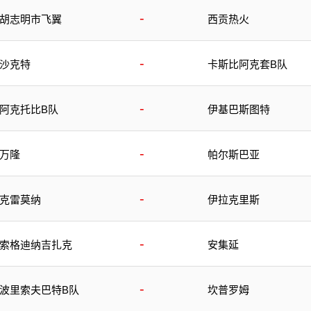
-
胡志明市飞翼
西贡热火
-
沙克特
卡斯比阿克套B队
-
阿克托比B队
伊基巴斯图特
-
万隆
帕尔斯巴亚
-
克雷莫纳
伊拉克里斯
-
索格迪纳吉扎克
安集延
-
波里索夫巴特B队
坎普罗姆