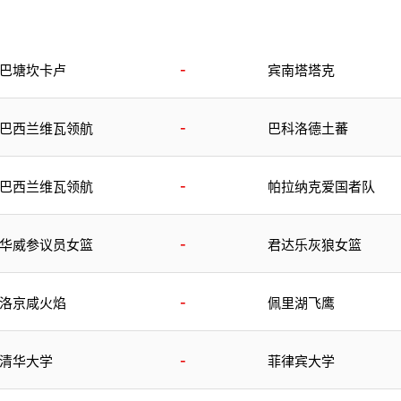
-
巴塘坎卡卢
宾南塔塔克
-
巴西兰维瓦领航
巴科洛德土蕃
-
巴西兰维瓦领航
帕拉纳克爱国者队
-
华威参议员女篮
君达乐灰狼女篮
-
洛京咸火焰
佩里湖飞鹰
-
清华大学
菲律宾大学