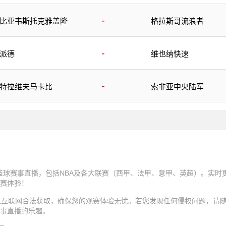
-
比亚韦斯托克雅盖隆
格拉斯哥流浪者
-
派德
维也纳快速
-
特拉维夫马卡比
索非亚中央陆军
球和篮球赛事直播，包括NBA及各大联赛（西甲、法甲、意甲、英超）。实
赛体验！
过互联网合法获取，确保您的观赛体验无忧。若您发现任何侵权问题，请
事直播的乐趣。