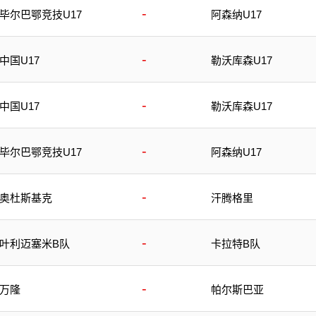
-
毕尔巴鄂竞技U17
阿森纳U17
-
中国U17
勒沃库森U17
-
中国U17
勒沃库森U17
-
毕尔巴鄂竞技U17
阿森纳U17
-
奥杜斯基克
汗腾格里
-
叶利迈塞米B队
卡拉特B队
-
万隆
帕尔斯巴亚