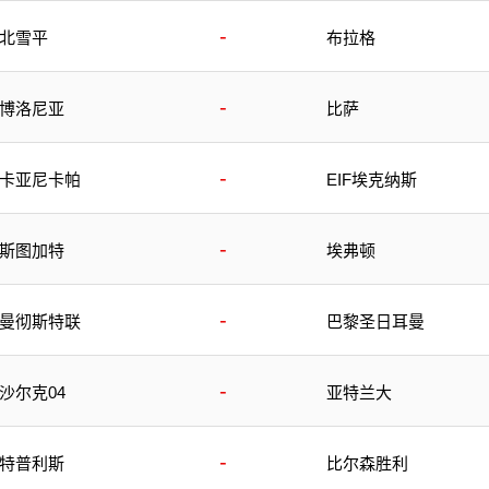
-
北雪平
布拉格
-
博洛尼亚
比萨
-
卡亚尼卡帕
EIF埃克纳斯
-
斯图加特
埃弗顿
-
曼彻斯特联
巴黎圣日耳曼
-
沙尔克04
亚特兰大
-
特普利斯
比尔森胜利