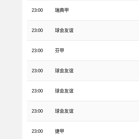
瑞典甲
23:00
球会友谊
23:00
芬甲
23:00
球会友谊
23:00
球会友谊
23:00
球会友谊
23:00
捷甲
23:00