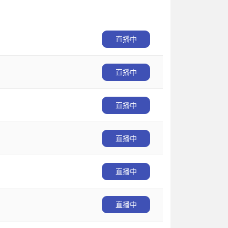
直播中
直播中
直播中
直播中
直播中
直播中