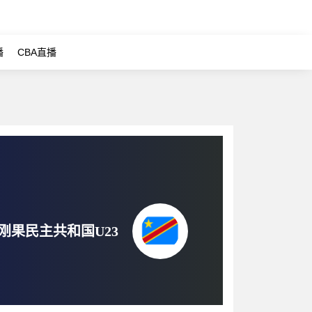
播
CBA直播
刚果民主共和国U23