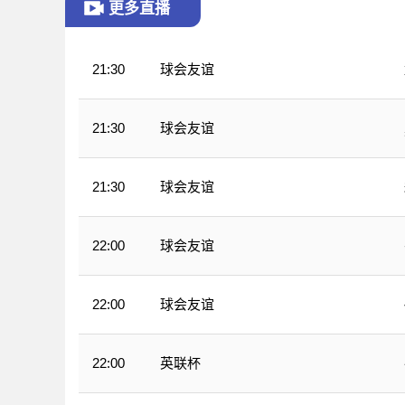
更多直播
球会友谊
21:30
球会友谊
21:30
球会友谊
21:30
球会友谊
22:00
球会友谊
22:00
英联杯
22:00