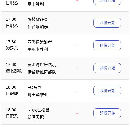
-
即将开始
日职乙
富山胜利
17:30
藤枝MYFC
-
即将开始
日职乙
仙台维加泰
17:30
西悉尼流浪者
-
即将开始
澳足总
墨尔本胜利
17:30
黄金海岸压路机
-
即将开始
澳北部联
伊普斯维奇部队
18:00
FC东京
-
即将开始
日职联
町田泽维亚
18:00
RB大宫松鼠
-
即将开始
日职乙
新泻天鹅