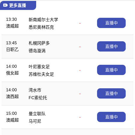
更多直播
13:30
新南威尔士大学
-
直播中
澳威超
悉尼奥林匹克
13:45
札幌冈萨多
-
直播中
日职乙
德岛漩涡
14:00
叶尼塞女足
-
直播中
俄女超
苏维杜夫女足
14:00
湾水市
-
直播中
澳西超
FC索伦托
15:00
曼立联队
-
直播中
澳威超
马可尼