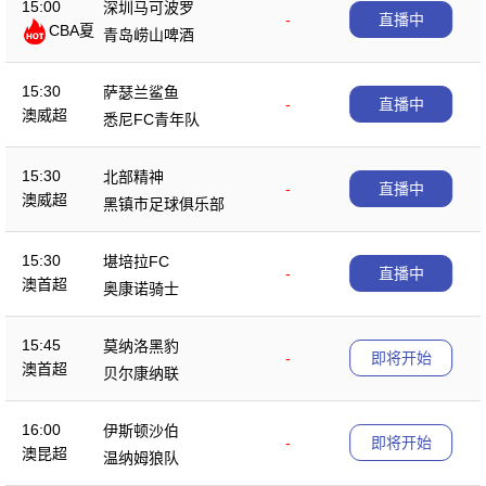
15:00
深圳马可波罗
-
直播中
CBA夏
青岛崂山啤酒
季赛
15:30
萨瑟兰鲨鱼
-
直播中
澳威超
悉尼FC青年队
15:30
北部精神
-
直播中
澳威超
黑镇市足球俱乐部
15:30
堪培拉FC
-
直播中
澳首超
奥康诺骑士
15:45
莫纳洛黑豹
-
即将开始
澳首超
贝尔康纳联
16:00
伊斯顿沙伯
-
即将开始
澳昆超
温纳姆狼队