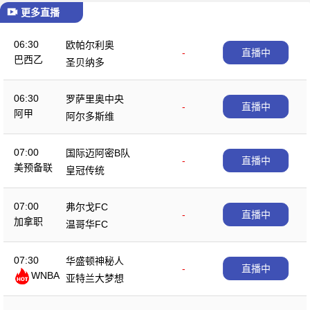
更多直播
06:30
欧帕尔利奥
-
直播中
巴西乙
圣贝纳多
06:30
罗萨里奥中央
-
直播中
阿甲
阿尔多斯维
07:00
国际迈阿密B队
-
直播中
美预备联
皇冠传统
07:00
弗尔戈FC
-
直播中
加拿职
温哥华FC
07:30
华盛顿神秘人
-
直播中
WNBA
亚特兰大梦想