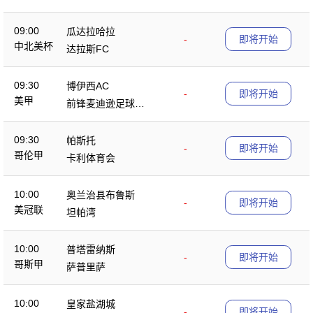
09:00
瓜达拉哈拉
-
即将开始
中北美杯
达拉斯FC
09:30
博伊西AC
-
即将开始
美甲
前锋麦迪逊足球俱
乐部
09:30
帕斯托
-
即将开始
哥伦甲
卡利体育会
10:00
奥兰治县布鲁斯
-
即将开始
美冠联
坦帕湾
10:00
普塔雷纳斯
-
即将开始
哥斯甲
萨普里萨
10:00
皇家盐湖城
-
即将开始