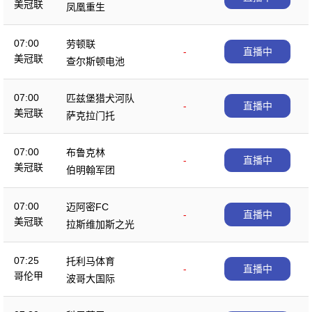
美冠联
凤凰重生
07:00
劳顿联
-
直播中
美冠联
查尔斯顿电池
07:00
匹兹堡猎犬河队
-
直播中
美冠联
萨克拉门托
07:00
布鲁克林
-
直播中
美冠联
伯明翰军团
07:00
迈阿密FC
-
直播中
美冠联
拉斯维加斯之光
07:25
托利马体育
-
直播中
哥伦甲
波哥大国际