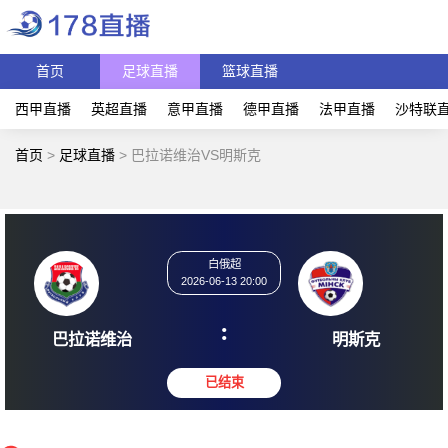
首页
足球直播
篮球直播
西甲直播
英超直播
意甲直播
德甲直播
法甲直播
沙特联
首页
>
足球直播
>
巴拉诺维治VS明斯克
白俄超
2026-06-13 20:00
:
巴拉诺维治
明斯