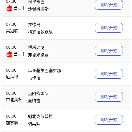
07:30
科里蒂巴
-
即将开始
巴西甲
沙佩科恩斯
07:30
罗德岛
-
即将开始
美冠联
科罗拉多跃泉
08:00
博塔弗戈
-
即将开始
巴西甲
弗鲁米嫩塞
08:00
瓜亚基尔巴塞罗那
-
即将开始
厄瓜甲
马卡拉
08:00
迈阿密国际
-
即将开始
中北美杯
蒙特雷
08:00
魁北克苏普拉
-
即将开始
加拿职
骑兵队