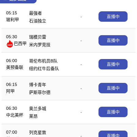
05:15
最强者
-
直播中
玻利甲
石油独立
05:30
瑞模贝雷
-
直播中
巴西甲
米内罗竞技
06:00
哥伦布机员B队
-
直播中
美预备联
纽约红牛后备队
06:15
博卡青年
-
直播中
阿甲
萨斯菲尔德
06:30
奥兰多城
-
直播中
中北美杯
莱昂
07:00
列克星敦
-
直播中